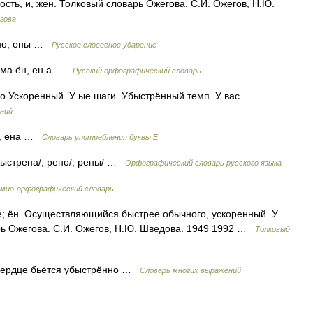
ость, и, жен. Толковый словарь Ожегова. С.И. Ожегов, Н.Ю.
гова
ено, ены …
Русское словесное ударение
рма ён, ен а …
Русский орфографический словарь
но Ускоренный. У ые шаги. Убыстрённый темп. У вас
ний
н, ена …
Словарь употребления буквы Ё
быстрена/, рено/, рены/ …
Орфографический словарь русского языка
мно-орфографический словарь
ён. Осуществляющийся быстрее обычного, ускоренный. У.
рь Ожегова. С.И. Ожегов, Н.Ю. Шведова. 1949 1992 …
Толковый
Сердце бьётся убыстрённо …
Словарь многих выражений