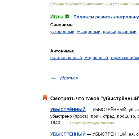
Словарь
трудностей
произношения
и
ударения
в
сов
Игры ⚽
Поможем решить контрольну
Синонимы
:
ускоренный
,
учащенный
,
форсированный
,
Антонимы
:
остановленный
,
медленный
,
тормозящийс
убраться
Смотреть что такое "убыстрённый"
УБЫСТРЁННЫЙ
— УБЫСТРЁННЫЙ, убыстрё
убыстрено (прост.). прич. страд. прош. вр
1940 …
Толковый словарь Ушакова
УБЫСТРЁННЫЙ
— УБЫСТРЁННЫЙ, ая, ое;