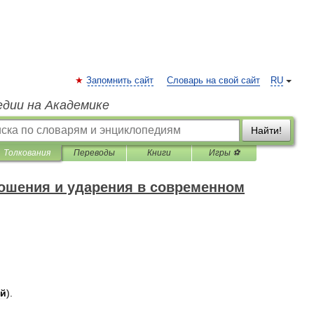
Запомнить сайт
Словарь на свой сайт
RU
едии на Академике
Найти!
Толкования
Переводы
Книги
Игры ⚽
ошения и ударения в современном
ый
).