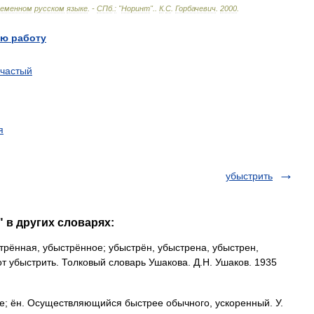
ременном
русском
языке
. -
СПб
.
:
"
Норинт
".
.
К
.
С
.
Горбачевич
.
2000
.
ю работу
частый
я
убыстрить
 в других словарях:
нная, убыстрённое; убыстрён, убыстрена, убыстрен,
. от убыстрить. Толковый словарь Ушакова. Д.Н. Ушаков. 1935
 ён. Осуществляющийся быстрее обычного, ускоренный. У.