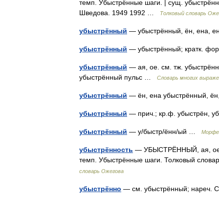
темп. Убыстрённые шаги. | сущ. убыстрённ
Шведова. 1949 1992 …
Толковый словарь Оже
убыстрённый
— убыстрённый, ён, ена, 
убыстрённый
— убыстрённый; кратк. фо
убыстрённый
— ая, ое. см. тж. убыстрён
убыстрённый пульс …
Словарь многих выраже
убыстрённый
— ён, ена убыстрённый, ё
убыстрённый
— прич.; кр.ф. убыстрён, у
убыстрённый
— у/быстр/ённ/ый …
Морфе
убыстрённость
— УБЫСТРЁННЫЙ, ая, ое; 
темп. Убыстрённые шаги. Толковый слова
словарь Ожегова
убыстрённо
— см. убыстрённый; нареч. 