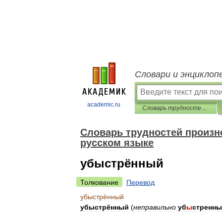
Словари и энциклоп
academic.ru
Словарь трудностей произношения и ударения в современном русском языке
Словарь трудностей произн
русском языке
убыстрённый
Толкование
Перевод
убыстрённый
убыстрённый
(
неправильно
уб
ы
стренн