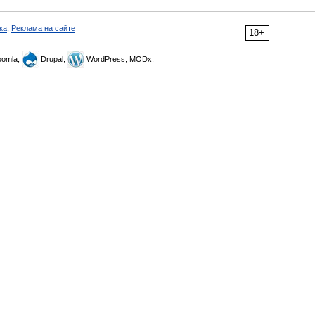
ка
,
Реклама на сайте
18+
omla,
Drupal,
WordPress, MODx.